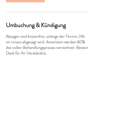
Umbuchung & Kündigung
Absagen sind kostenfrei, solange der Termin 24h
im voraus abgesagt wird. Ansonsten werden 80%
des vollen Behandlungspreises verrechnet. Besten
Dank für Ihr Verständnis.
Kontaktangaben
Hauptstrasse 56, Muttenz, Switzerland
+41789123127
bb-cosmetics@info.com