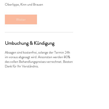
Oberlippe, Kinn und Brauen
Weiter
Umbuchung & Kündigung
Absagen sind kostenfrei, solange der Termin 24h
im voraus abgesagt wird. Ansonsten werden 80%
des vollen Behandlungspreises verrechnet. Besten
Dank für Ihr Verständnis.
Kontaktangaben
Hauptstrasse 56, Muttenz, Switzerland
+41789123127
bb-cosmetics@info.com