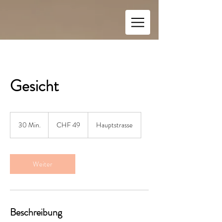
Gesicht
49
Schweizer
30 Min.
3
CHF 49
Hauptstrasse
Franken
0
M
i
n
Weiter
.
Beschreibung