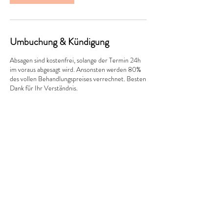
Umbuchung & Kündigung
Absagen sind kostenfrei, solange der Termin 24h
im voraus abgesagt wird. Ansonsten werden 80%
des vollen Behandlungspreises verrechnet. Besten
Dank für Ihr Verständnis.
Kontaktangaben
Hauptstrasse 56, Muttenz, Switzerland
+41789123127
bb-cosmetics@info.com